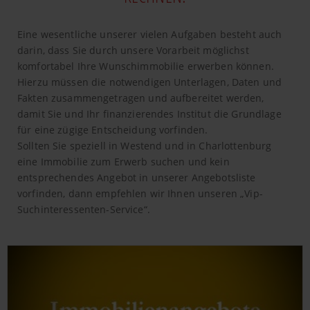
Eine wesentliche unserer vielen Aufgaben besteht auch
darin, dass Sie durch unsere Vorarbeit möglichst
komfortabel Ihre Wunschimmobilie erwerben können.
Hierzu müssen die notwendigen Unterlagen, Daten und
Fakten zusammengetragen und aufbereitet werden,
damit Sie und Ihr finanzierendes Institut die Grundlage
für eine zügige Entscheidung vorfinden.
Sollten Sie speziell in Westend und in Charlottenburg
eine Immobilie zum Erwerb suchen und kein
entsprechendes Angebot in unserer Angebotsliste
vorfinden, dann empfehlen wir Ihnen unseren „Vip-
Suchinteressenten-Service“.