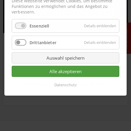
Diese Webseite verwendet Cookies, um bestimmte
Funktionen zu ermöglichen und das Angebot zu
verbessern.
Essenziell
Details einblenden
Newsletter
Drittanbieter
Details einblenden
Das Geldwäschegesetz
Auswahl speichern
Eine
Verpflichtung
des Gesetzgebers hilft Ihnen und
uns, dass es weniger illegale Transaktionen beim
Alle akzeptieren
Immobilienhandel geben wird.
Informieren Sie sich unbedingt hier
Datenschutz